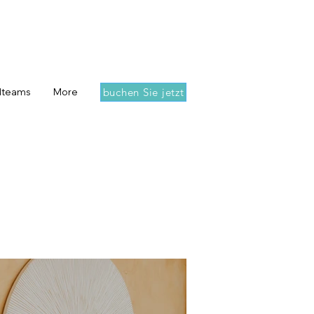
buchen Sie jetzt
dteams
More