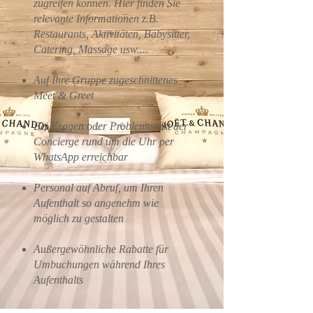
zugreifen können. Hier finden Sie
relevante Informationen z.B.
Restaurants, Aktivitäten, Babysitter,
Catering, Massage usw....
Auf Ihre Gruppe zugeschnittenes
Meet & Greet
Bei Fragen oder Problemen ist der
Concierge rund um die Uhr per
WhatsApp erreichbar
Personal auf Abruf, um Ihren
Aufenthalt so angenehm wie
möglich zu gestalten
Außergewöhnliche Rabatte für
Umbuchungen während Ihres
Aufenthalts