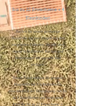
(bis zu 22 Erwachsene + 4
Kleinkinder)
Buchen Sie unsere geräumige
Hauptvilla auf zwei Etagen mit drei
integrierten Einheiten, die alle über
eigene Schlafzimmer, Küchen und
Wohnzimmer mit eigenem Bad
verfügen.
Dieses Paket umfasst die gesamte
Hauptvilla mit 9 Schlafzimmern
einschließlich der Hinzufügung von bis
zu 4 Zustellbetten und bietet somit
Platz für bis zu 22 Erwachsene +