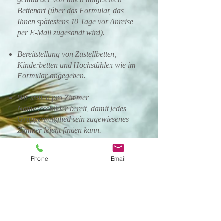
Bettenart (über das Formular, das
Ihnen spätestens 10 Tage vor Anreise
per E-Mail zugesandt wird).
Bereitstellung von Zustellbetten,
Kinderbetten und Hochstühlen wie im
Formular angegeben.
Wir stellen pro Zimmer
Namensschilder bereit, damit jedes
Gruppenmitglied sein zugewiesenes
Zimmer leicht finden kann.
(weiße) Badetücher (1 großes und 1
Phone
Email
kleines pro Person) und (blaue)
Poolhandtücher (1 großes pro Person)
1 Haartrockner pro Badezimmer
Wertmarken für die Klimaanlage (nur