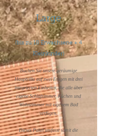
Large
(bis zu 18 Erwachsene
+ 4
Kleinkinder)
Buchen Sie unsere geräumige
Hauptvilla auf zwei Etagen mit drei
integrierten Einheiten, die alle über
eigene Schlafzimmer, Küchen und
Wohnzimmer mit eigenem Bad
verfügen.
Dieses Paket umfasst somit die