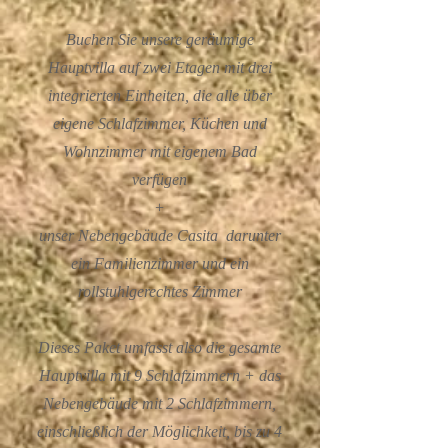
Buchen Sie unsere geräumige
Hauptvilla auf zwei Etagen mit drei
integrierten Einheiten, die alle über
eigene Schlafzimmer, Küchen und
Wohnzimmer mit eigenem Bad
verfügen
+
unser Nebengebäude Casita
darunter
ein Familienzimmer und ein
rollstuhlgerechtes Zimmer
Dieses Paket umfasst also die gesamte
Hauptvilla mit 9 Schlafzimmern + das
Nebengebäude mit 2 Schlafzimmern,
einschließlich der Möglichkeit, bis zu 4