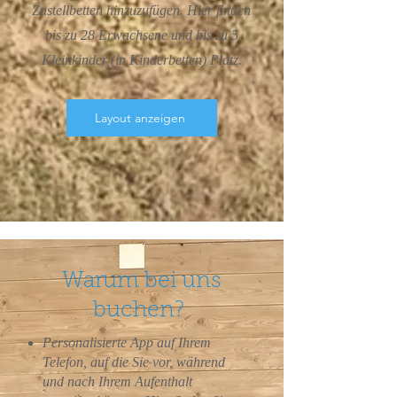
Zustellbetten hinzuzufügen. Hier finden
bis zu 28 Erwachsene und bis zu 5
Kleinkinder (in Kinderbetten) Platz.
Layout anzeigen
Warum bei uns
buchen?
Personalisierte App auf Ihrem
Telefon, auf die Sie vor, während
und nach Ihrem Aufenthalt