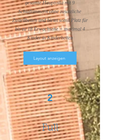
gesamte Hauptvilla mit 9
Schlafzimmern ohne zusätzliche
Zustellbetten und bietet somit Platz für
bis zu 18 Erwachsene + maximal 4
Kinder in Kinderbetten
Layout anzeigen
2
Full