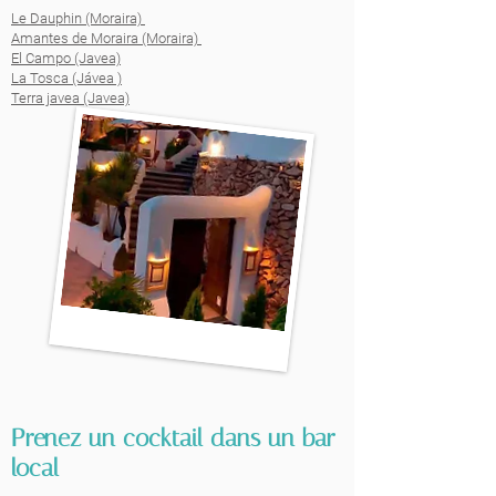
Le Dauphin (Moraira)
Amantes de Moraira (Moraira)
El Campo (Javea)
La Tosca (Jávea )
Terra javea (Javea)
Prenez un cocktail dans un bar
local