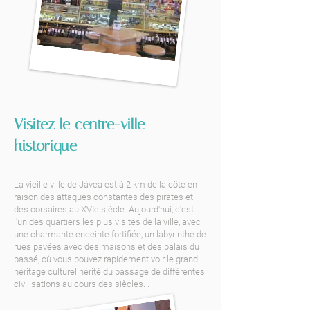
Visitez le centre-ville
historique
La vieille ville de Jávea est à 2 km de la côte en
raison des attaques constantes des pirates et
des corsaires au XVIe siècle. Aujourd'hui, c'est
l'un des quartiers les plus visités de la ville, avec
une charmante enceinte fortifiée, un labyrinthe de
rues pavées avec des maisons et des palais du
passé, où vous pouvez rapidement voir le grand
héritage culturel hérité du passage de différentes
civilisations au cours des siècles. .