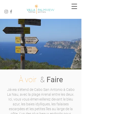
À voir
&
Faire
Jávea s'étend de Cabo San Antonio à Cabo
La Nau, avec la plage Arenal entre les deux.
Ici, vous vous émerveillerez devant le bleu
azur, les baies idylliques, les falaises
escarpées et les petites îles au large de la
côte. L'un des plus beaux endroits pour