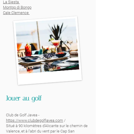
La Siesta
Montgo di Bongo
Cale Clemence
Jouer au golf
Club de Golf Javea -
https://www.clubdegolfjavea.com
/
Situé à 90 kilomètres d'Alicante sur le chemin de
Valence, et à l'abri du vent par le Cap San