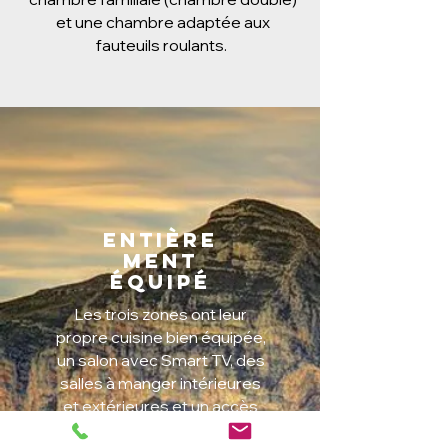
et une chambre adaptée aux
fauteuils roulants.
Entière
ment
équipé
Les trois zones ont leur
propre cuisine bien équipée,
un salon avec Smart TV, des
salles à manger intérieures
et extérieures et un accès
direct aux terrasses