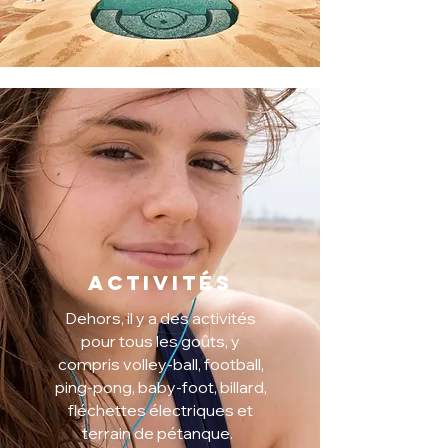
Activités
Dehors, il y a des activités
pour tous les goûts, y
compris volley-ball, football,
ping-pong, baby-foot, billard,
fléchettes électriques et
terrain de pétanque.