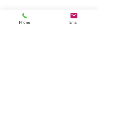
Back
Phone
Email
Contact
Villa Palmview
Cami De La Fontana 39
03730 Javea, Spanje
CIF : B42687939
Licentie : VT-439839A
info@villapalmview.es
Terms & Conditions
Volg ons