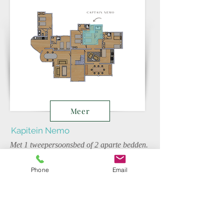
Meer
Kapitein Nemo
Met 1 tweepersoonsbed of 2 aparte bedden.
En suite badkamer.
Directe toegang tot het buitenterras via de
Phone
Email
deur.