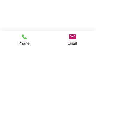
Phone
Email
Back
Contact
Villa Palmview
Cami De La Fontana 39
03730 Jávea
CIF : B42687939
Licence : VT-439839A
info@villapalmview.es
Terms & Conditions