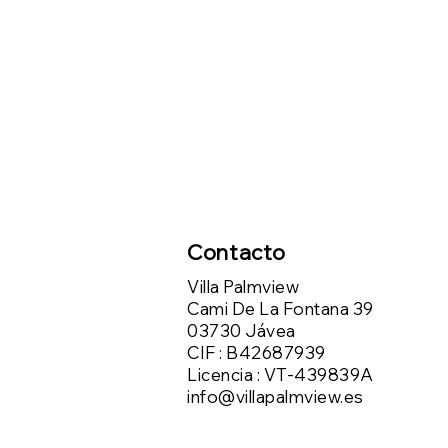
Contacto
Villa Palmview
Cami De La Fontana 39
03730 Jávea
CIF : B42687939
Licencia : VT-439839A
info@villapalmview.es