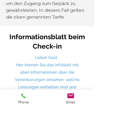
um den Zugang zum Gepäck zu
gewährleisten. In diesem Fall gelten
die oben genannten Tarife.
Informationsblatt beim
Check-in
Lieber Gast.
Hier können Sie das Infoblatt mit
allen Informationen über die
Vereinbarungen einsehen, welche
Leistungen enthalten sind und
welche nicht, und die Hausordnung
lesen. Auf diese Weise hoffen wir,
Phone
Email
unseren Gästen maximale
Transparenz zu bieten und ihre
Erwartungen perfekt zu erfüllen.