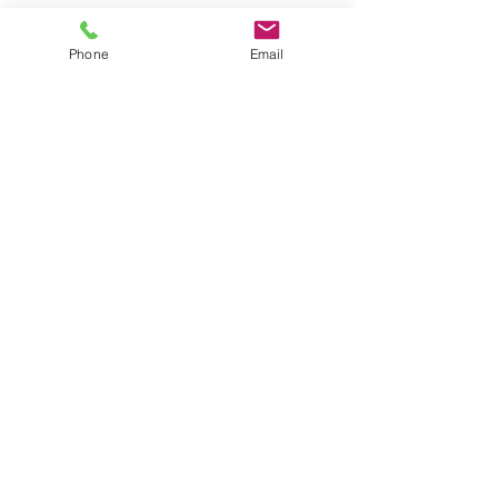
Back
Phone
Email
Kontakt
Villa Palmview
Cami De La Fontana 39
03730 Javea
CIF : B42687939
Lizenz : VT-439839A
info@villapalmview.es
Terms & Conditions
Folge uns
FAQ's