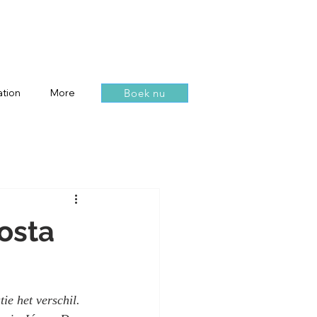
Boek nu
tion
More
osta
e het verschil. 