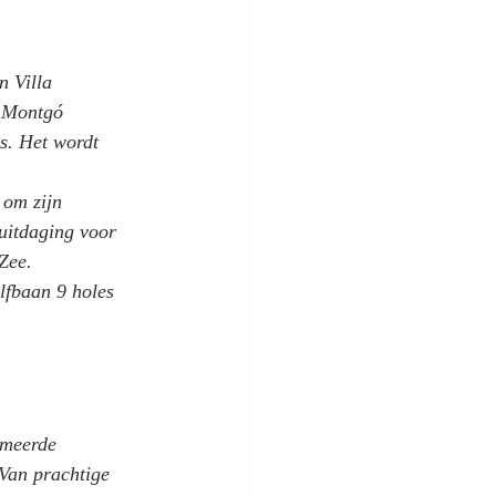
n Villa 
t Montgó 
s. Het wordt 
 om zijn 
uitdaging voor 
Zee.
lfbaan 9 holes 
mmeerde 
 Van prachtige 