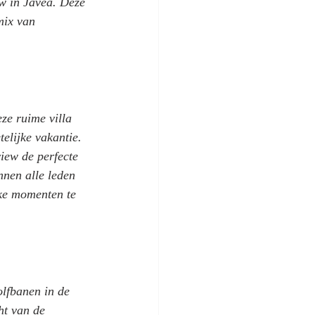
ew in Jávea. Deze 
mix van 
ze ruime villa 
elijke vakantie. 
iew de perfecte 
nnen alle leden 
ke momenten te 
olfbanen in de 
ht van de 