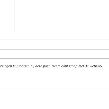
kingen te plaatsen bij deze post. Neem contact op met de website-
Jávea, Costa Blanca: de
Jáve
beste stranden van Spanje
feest