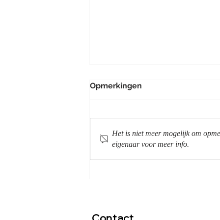
Opmerkingen
Het is niet meer mogelijk om opmer
eigenaar voor meer info.
Vier de feestdagen in Villa
Palmview: Jouw luxe
groepsverblijf
Contact