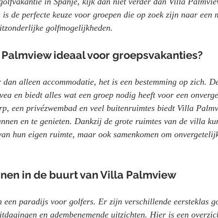
golfvakantie in Spanje, kijk dan niet verder dan Villa Palmvi
a is de perfecte keuze voor groepen die op zoek zijn naar een 
itzonderlijke golfmogelijkheden.
 Palmview ideaal voor groepsvakanties?
 dan alleen accommodatie, het is een bestemming op zich. De
ávea en biedt alles wat een groep nodig heeft voor een onverget
p, een privézwembad en veel buitenruimtes biedt Villa Palmv
nen en te genieten. Dankzij de grote ruimtes van de villa ku
 van hun eigen ruimte, maar ook samenkomen om onvergetelij
nen in de buurt van Villa Palmview
 een paradijs voor golfers. Er zijn verschillende eersteklas g
uitdagingen en adembenemende uitzichten. Hier is een overzic