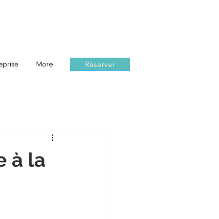
Réserver
eprise
More
 à la