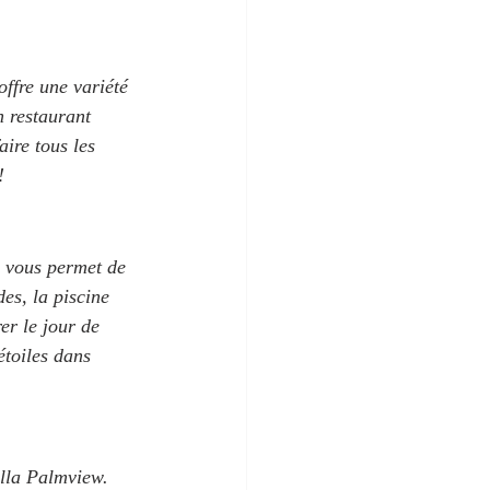
offre une variété 
n restaurant 
faire tous les 
!
i vous permet de 
es, la piscine 
er le jour de 
étoiles dans 
illa Palmview. 