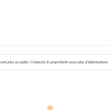
sont plus acceptés. Contactez le propriétaire pour plus d'informations.
L'escapade golfique idéale
Jáve
sur la Costa Blanca
de fa