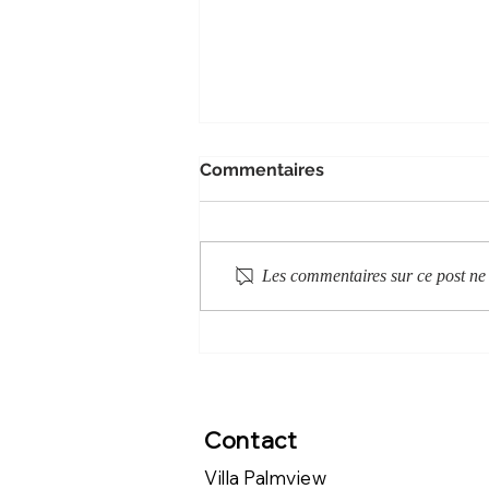
Commentaires
Les commentaires sur ce post ne 
Jávea, Costa Blanca : les
meilleures plages
d'Espagne
Contact
Villa Palmview