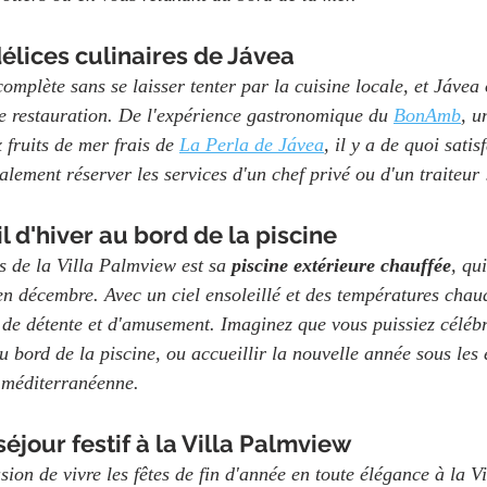
élices culinaires de Jávea
mplète sans se laisser tenter par la cuisine locale, et Jávea 
de restauration. De l'expérience gastronomique du 
BonAmb
, u
 fruits de mer frais de 
La Perla de Jávea
, il y a de quoi satis
lement réserver les services d'un chef privé ou d'un traiteur 
il d'hiver au bord de la piscine
s de la Villa Palmview est sa 
piscine extérieure chauffée
, qu
n décembre. Avec un ciel ensoleillé et des températures chaud
l de détente et d'amusement. Imaginez que vous puissiez célébr
 bord de la piscine, ou accueillir la nouvelle année sous les 
 méditerranéenne.
éjour festif à la Villa Palmview
ion de vivre les fêtes de fin d'année en toute élégance à la V