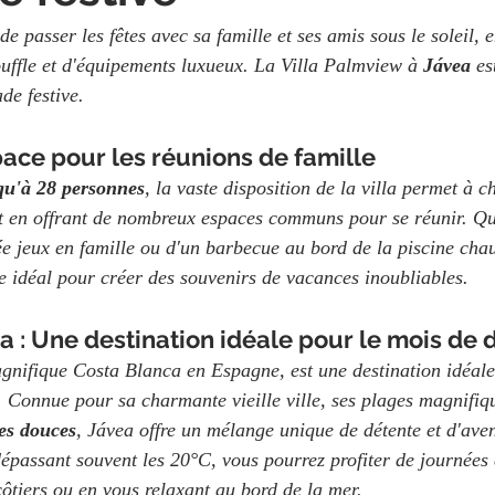
 de passer les fêtes avec sa famille et ses amis sous le soleil, 
uffle et d'équipements luxueux. La Villa Palmview à 
Jávea 
es
de festive.
ce pour les réunions de famille
qu'à 28 personnes
, la vaste disposition de la villa permet à c
t en offrant de nombreux espaces communs pour se réunir. Qu'i
rée jeux en famille ou d'un barbecue au bord de la piscine chauf
e idéal pour créer des souvenirs de vacances inoubliables.
 : Une destination idéale pour le mois de
agnifique Costa Blanca en Espagne, est une destination idéal
Connue pour sa charmante vieille ville, ses plages magnifiqu
es douces
, Jávea offre un mélange unique de détente et d'aven
épassant souvent les 20°C, vous pourrez profiter de journées 
côtiers ou en vous relaxant au bord de la mer.