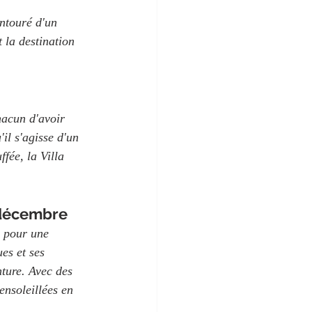
entouré d'un 
t la destination 
hacun d'avoir 
l s'agisse d'un 
fée, la Villa 
 décembre
e pour une 
es et ses 
ture. Avec des 
ensoleillées en 