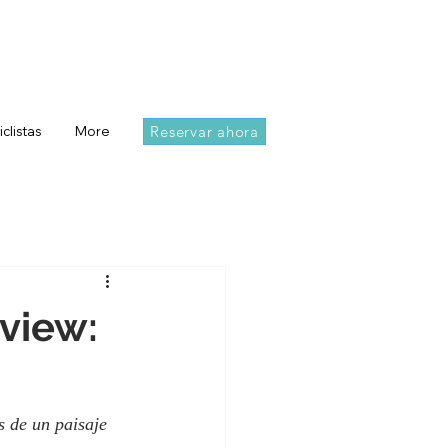
Reservar ahora
iclistas
More
mview:
s de un paisaje 