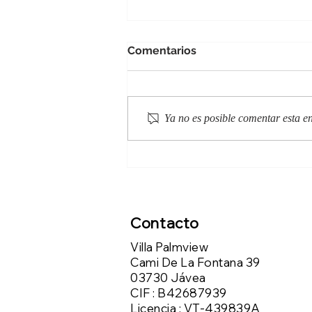
Comentarios
Ya no es posible comentar esta en
Jávea, Costa Blanca: Las
mejores playas de España
Contacto
Villa Palmview
Cami De La Fontana 39
03730 Jávea
CIF : B42687939
Licencia : VT-439839A