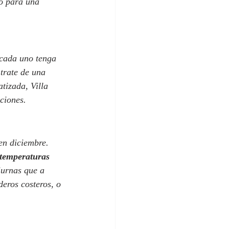
to para una 
 cada uno tenga 
trate de una 
tizada, Villa 
ciones.
en diciembre. 
 temperaturas 
iurnas que a 
eros costeros, o 