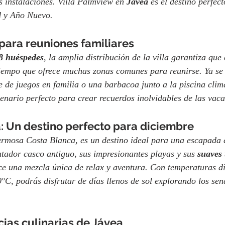
s instalaciones. Villa Palmview en 
Jávea 
es el destino perfec
d y Año Nuevo.
para reuniones familiares
8 huéspedes
, la amplia distribución de la villa garantiza que
tiempo que ofrece muchas zonas comunes para reunirse. Ya se 
e de juegos en familia o una barbacoa junto a la piscina clima
enario perfecto para crear recuerdos inolvidables de las vaca
 Un destino perfecto para diciembre
ermosa Costa Blanca, es un destino ideal para una escapada 
tador casco antiguo, sus impresionantes playas y sus
 suaves
ece una mezcla única de relax y aventura. Con temperaturas d
C, podrás disfrutar de días llenos de sol explorando los send
cias culinarias de Jávea