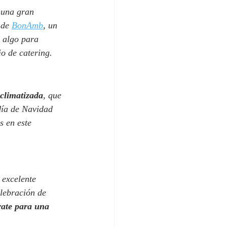
 una gran 
 de 
BonAmb
, un 
y algo para 
io de catering.
 climatizada
, que 
día de Navidad 
s en este 
 excelente 
elebración de 
rate para una 