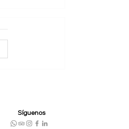
a: El Pueblo Que Nunca
 De Celebrar
Síguenos