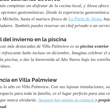
án completas sin disfrutar de la cocina local, y Jávea ofrece
s opciones gastronómicas. Desde la experiencia gastronómica
a Michelin, hasta el marisco fresco de 
La Perla de Jávea
, ha
aladares. También puedes reservar un chef privado o un servic
 del invierno en la piscina
icas más destacadas de Villa Palmview es su 
piscina exterior
n refrescante baño incluso en diciembre. Imagina celebrar el 
la piscina, o dar la bienvenida al Año Nuevo bajo las estrella
ráneo.
ncia en Villa Palmview
do lo alto en Villa Palmview. Con sus lujosas instalaciones, su
espacio para toda la familia, es el lugar perfecto para una c
ue nunca olvidarás. 
Asegura hoy mismo tu estancia
 y 
prepá
gual
.