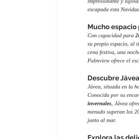
impresionante y lujosa
escapada esta Navida
Mucho espacio 
Con capacidad para 
2
su propio espacio, al 
cena festiva, una noch
Palmview ofrece el esc
Descubre Jávea:
Jávea, situada en la h
Conocida por su encan
invernales
, Jávea ofr
menudo superan los 20°
junto al mar.
Explora las deli